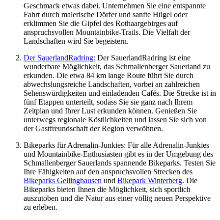
Geschmack etwas dabei. Unternehmen Sie eine entspannte
Fahrt durch malerische Dörfer und sanfte Hügel oder
erklimmen Sie die Gipfel des Rothaargebirges auf
anspruchsvollen Mountainbike-Trails. Die Vielfalt der
Landschaften wird Sie begeistern.
Der SauerlandRadring:
Der SauerlandRadring ist eine
wunderbare Möglichkeit, das Schmallenberger Sauerland zu
erkunden. Die etwa 84 km lange Route führt Sie durch
abwechslungsreiche Landschaften, vorbei an zahlreichen
Sehenswürdigkeiten und einladenden Cafés. Die Strecke ist in
fünf Etappen unterteilt, sodass Sie sie ganz nach Ihrem
Zeitplan und Ihrer Lust erkunden können. Genießen Sie
unterwegs regionale Köstlichkeiten und lassen Sie sich von
der Gastfreundschaft der Region verwöhnen.
Bikeparks für Adrenalin-Junkies: Für alle Adrenalin-Junkies
und Mountainbike-Enthusiasten gibt es in der Umgebung des
Schmallenberger Sauerlands spannende Bikeparks. Testen Sie
Ihre Fähigkeiten auf den anspruchsvollen Strecken des
Bikeparks Gellinghausen
und
Bikepark Winterberg
. Die
Bikeparks bieten Ihnen die Möglichkeit, sich sportlich
auszutoben und die Natur aus einer völlig neuen Perspektive
zu erleben.