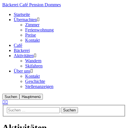
Bäckerei Café Pension Dommes
Startseite
Übernachten
Zimmer
Ferienwohnung
Preise
Kontakt
Café
Bäckerei
Aktivitäten
Wandern
Skifahren
Über uns
Kontakt
Geschichte
Stellenanzeigen
Suchen
Hauptmenü
Aktivitäten